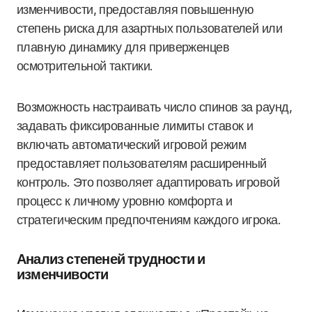
изменчивости, предоставляя повышенную
степень риска для азартных пользователей или
плавную динамику для приверженцев
осмотрительной тактики.
Возможность настраивать число спинов за раунд,
задавать фиксированные лимиты ставок и
включать автоматический игровой режим
предоставляет пользователям расширенный
контроль. Это позволяет адаптировать игровой
процесс к личному уровню комфорта и
стратегическим предпочтениям каждого игрока.
Анализ степеней трудности и
изменчивости