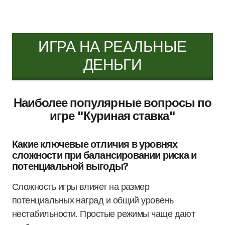
ИГРА НА РЕАЛЬНЫЕ
ДЕНЬГИ
Наиболее популярные вопросы по
игре "Куриная ставка"
Какие ключевые отличия в уровнях
сложности при балансировании риска и
потенциальной выгоды?
Сложность игры влияет на размер
потенциальных наград и общий уровень
нестабильности. Простые режимы чаще дают