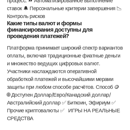
процесс. ⏩ Автоматизированное выполнение
ставок 🔔 Персональные критерии завершения 📉
Контроль рисков
Какие типы валют и формы
финансирования доступны для
проведения платежей?
Платформа принимает широкий спектр вариантов
оплаты, включая традиционные фиатные деньги
и множество ведущих цифровых валют.
Участники наслаждаются оперативной
обработкой платежей и высочайшими мерами
защиты при любом способе расчётов. Способ 🪙
🌐 Доступен Доллар/Евро/Канадский доллар/
Австралийский доллар ✅ Биткоин, Эфириум ✅
Прочие криптовалюты ✅ ИГРЫ НА РЕАЛЬНЫЕ
СРЕДСТВА