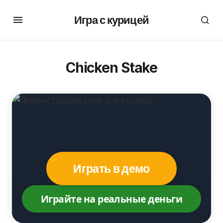
Игра с курицей
Chicken Stake
Играть в демо
Играйте на реальные деньги