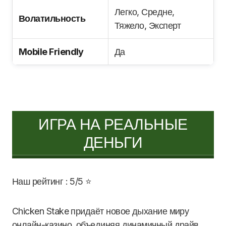
Легко, Средне,
Волатильность
Тяжело, Эксперт
Mobile Friendly
Да
ИГРА НА РЕАЛЬНЫЕ
ДЕНЬГИ
Наш рейтинг : 5/5 ⭐
Chicken Stake придаёт новое дыхание миру
онлайн-казино, объединяя динамичный драйв