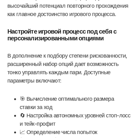
высочайший потенциал повторного прохождения
как главное достоинство игрового процесса.
Настройте игровой процесс под себя с
персонализированными опциями
В дополнение к подбору степени рискованности,
расширенный набор опций дает возможность
тонко управлять каждым пари. Доступные
параметры включают:
🎯 Вычисление оптимального размера
ставки за ход
🔄 Настройка автономных уровней стоп-лосс
и тейк-профит
📈 Определение числа попыток