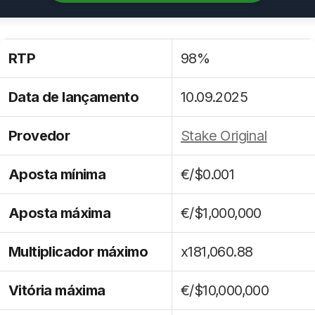
RTP
98%
Data de lançamento
10.09.2025
Provedor
Stake Original
Aposta mínima
€/$0.001
Aposta máxima
€/$1,000,000
Multiplicador máximo
x181,060.88
Vitória máxima
€/$10,000,000