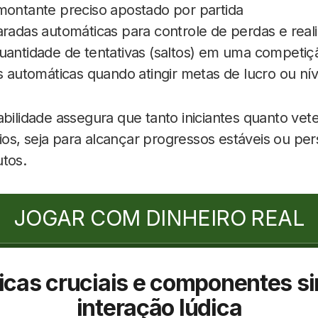
montante preciso apostado por partida
aradas automáticas para controle de perdas e real
uantidade de tentativas (saltos) em uma competiç
nas automáticas quando atingir metas de lucro ou nív
abilidade assegura que tanto iniciantes quanto vet
s, seja para alcançar progressos estáveis ou pers
utos.
JOGAR COM DINHEIRO REAL
ticas cruciais e componentes si
interação lúdica