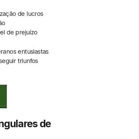
ização de lucros
ão
el de prejuízo
eranos entusiastas
eguir triunfos
ngulares de