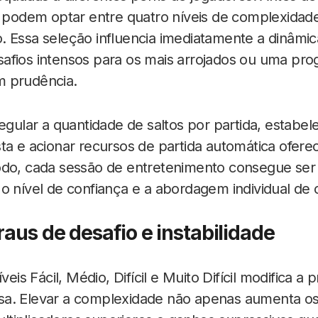
s podem optar entre quatro níveis de complexidad
 Essa seleção influencia imediatamente a dinâmic
afios intensos para os mais arrojados ou uma pro
m prudência.
egular a quantidade de saltos por partida, estabele
ta e acionar recursos de partida automática ofer
odo, cada sessão de entretenimento consegue ser
o nível de confiança e a abordagem individual de
raus de desafio e instabilidade
íveis Fácil, Médio, Difícil e Muito Difícil modifica a
a. Elevar a complexidade não apenas aumenta os