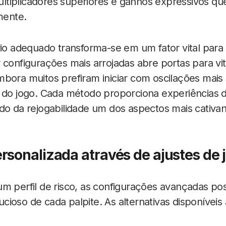
tiplicadores superiores e ganhos expressivos qu
mente.
rio adequado transforma-se em um fator vital par
 configurações mais arrojadas abre portas para vit
mbora muitos prefiram iniciar com oscilações mai
s do jogo. Cada método proporciona experiências 
do da rejogabilidade um dos aspectos mais cativa
sonalizada através de ajustes de 
m perfil de risco, as configurações avançadas pos
ioso de cada palpite. As alternativas disponívei