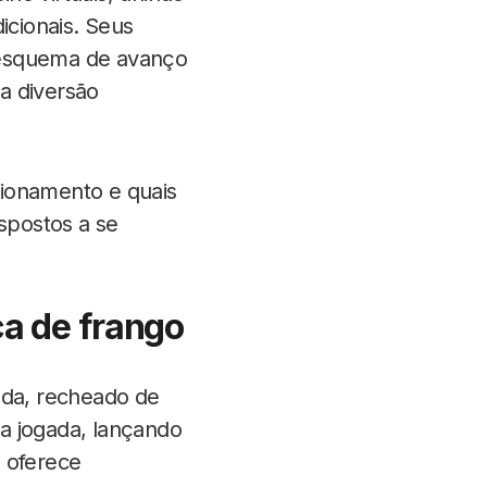
icionais. Seus
or esquema de avanço
a diversão
cionamento e quais
spostos a se
a de frango
ada, recheado de
a jogada, lançando
o oferece