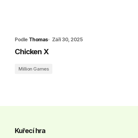
Podle
Thomas
Září 30, 2025
Chicken X
Million Games
Kuřecí hra