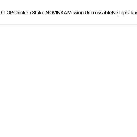
.0 TOP
Chicken Stake NOVINKA
Mission Uncrossable
Nejlepší ku