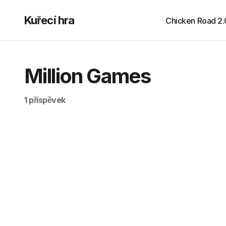
Kuřecí hra
Chicken Road 2
Million Games
1 příspěvek